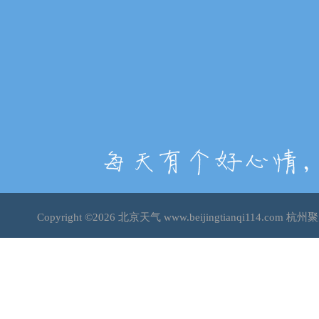
Copyright ©2026
北京天气
www.beijingtianqi114.c