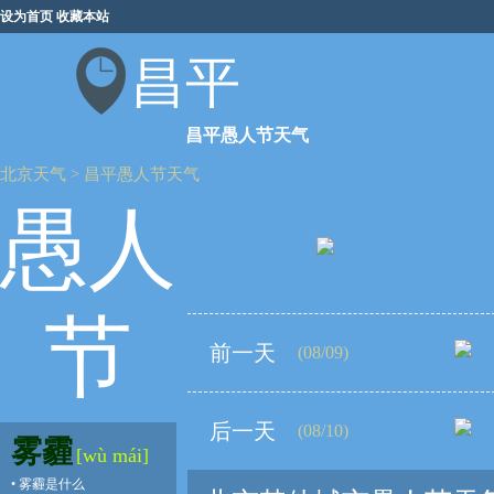
设为首页
收藏本站
昌平
昌平愚人节天气
北京天气
>
昌平愚人节天气
愚人
节
前一天
(08/09)
后一天
(08/10)
雾霾
[wù mái]
•
雾霾是什么