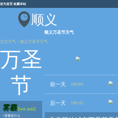
设为首页
收藏本站
顺义
顺义万圣节天气
北京天气
>
顺义万圣节天气
万圣
节
前一天
(08/09)
后一天
(08/10)
雾霾
[wù mái]
•
雾霾是什么