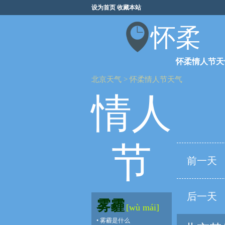
设为首页
收藏本站
怀柔
怀柔情人节天
北京天气
>
怀柔情人节天气
情人
节
前一天
后一天
雾霾
[wù mái]
•
雾霾是什么