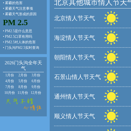
北京其他城市情人节天
•
雾霾的危害
•
雾霾天气注意事项
•
雾霾天气形成的原因
北京情人节天气
PM 2.5
•
PM2.5是什么意思
•
PM2.5口罩有用吗
海淀情人节天气
•
PM2.5对人体的危害
•
门头沟PM2.5实时查询
朝阳情人节天气
2026门头沟全年天
气
1月份
2月份
3月份
石景山情人节天气
4月份
5月份
6月份
7月份
8月份
9月份
10月份
11月份
12月份
通州情人节天气
顺义情人节天气