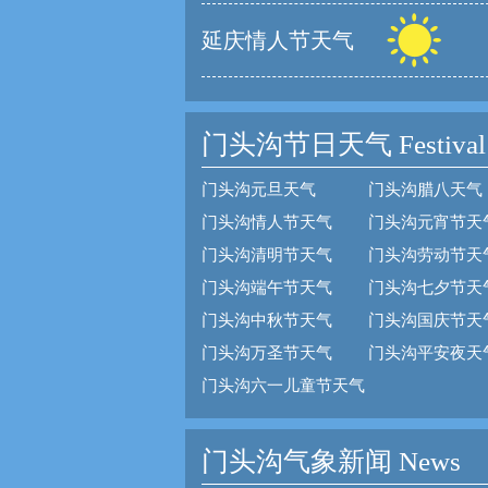
延庆情人节天气
门头沟节日天气
Festival
门头沟元旦天气
门头沟腊八天气
门头沟情人节天气
门头沟元宵节天
门头沟清明节天气
门头沟劳动节天
门头沟端午节天气
门头沟七夕节天
门头沟中秋节天气
门头沟国庆节天
门头沟万圣节天气
门头沟平安夜天
门头沟六一儿童节天气
门头沟气象新闻 News