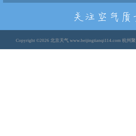
Copyright ©2026
北京天气
www.beijingtianqi114.c