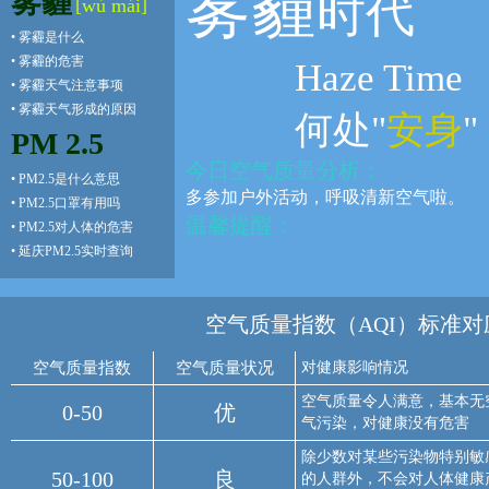
雾霾
雾霾
时代
[wù mái]
•
雾霾是什么
•
雾霾的危害
Haze Time
•
雾霾天气注意事项
•
雾霾天气形成的原因
何处"
安身
"
PM 2.5
今日空气质量分析：
•
PM2.5是什么意思
多参加户外活动，呼吸清新空气啦。
•
PM2.5口罩有用吗
温馨提醒：
•
PM2.5对人体的危害
•
延庆PM2.5实时查询
空气质量指数（AQI）标准对
空气质量指数
空气质量状况
对健康影响情况
空气质量令人满意，基本无
0-50
优
气污染，对健康没有危害
除少数对某些污染物特别敏
50-100
良
的人群外，不会对人体健康