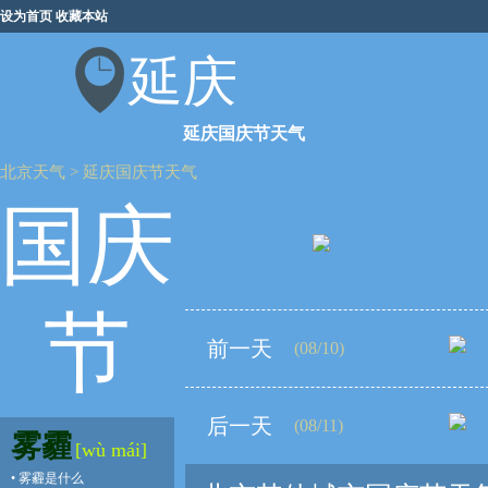
设为首页
收藏本站
延庆
延庆国庆节天气
北京天气
>
延庆国庆节天气
国庆
节
前一天
(08/10)
后一天
(08/11)
雾霾
[wù mái]
•
雾霾是什么